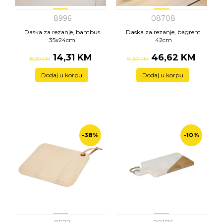
8996
08708
Daska za rezanje, bambus
Daska za rezanje, bagrem
35x24cm
42cm
14,31 KM
46,62 KM
15,90 KM
51,80 KM
Dodaj u korpu
Dodaj u korpu
-38%
-10%