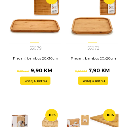
55079
55072
Pladanj, bambus 20x30cm
Pladanj, bambus 20x20cm
9,90 KM
7,90 KM
16,90 KM
11,90 KM
Dodaj u korpu
Dodaj u korpu
-10%
-10%