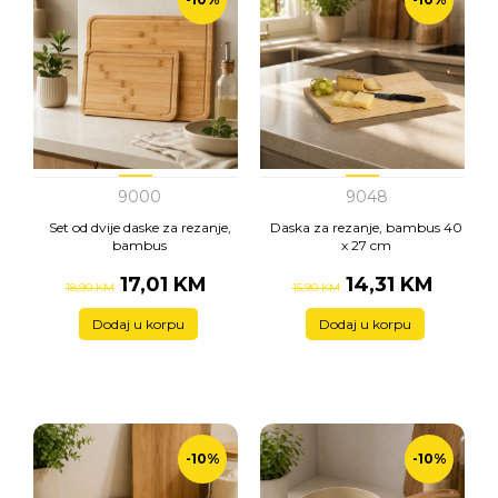
9000
9048
Set od dvije daske za rezanje,
Daska za rezanje, bambus 40
bambus
x 27 cm
17,01 KM
14,31 KM
18,90 KM
15,90 KM
Dodaj u korpu
Dodaj u korpu
-10%
-10%