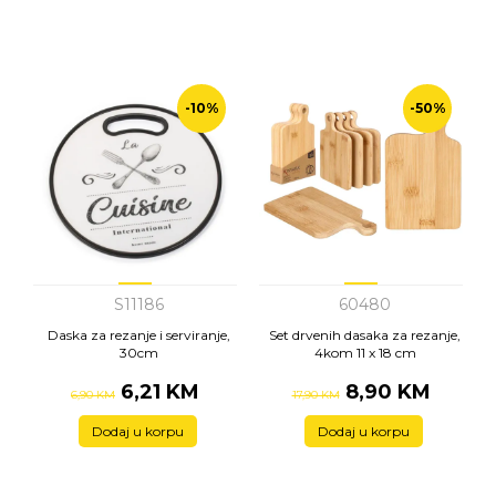
-10%
-50%
S11186
60480
Daska za rezanje i serviranje,
Set drvenih dasaka za rezanje,
30cm
4kom 11 x 18 cm
6,21 KM
8,90 KM
6,90 KM
17,90 KM
Dodaj u korpu
Dodaj u korpu