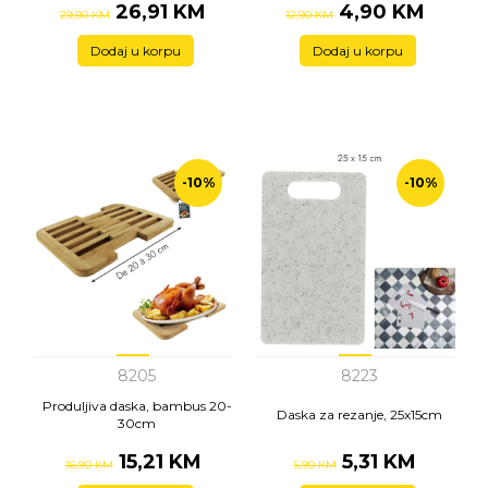
26,91 KM
4,90 KM
29,90 KM
12,90 KM
Dodaj u korpu
Dodaj u korpu
-10%
-10%
8205
8223
Produljiva daska, bambus 20-
Daska za rezanje, 25x15cm
30cm
15,21 KM
5,31 KM
16,90 KM
5,90 KM