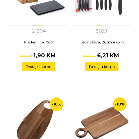
21804
86891
Pladanj, 15x10cm
Set noževa, 26cm 4kom
1,90 KM
6,21 KM
3,90 KM
6,90 KM
Dodaj u korpu
Dodaj u korpu
-10%
-10%