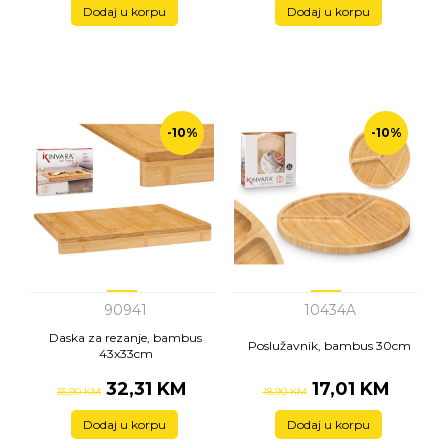
Dodaj u korpu
Dodaj u korpu
-10%
-10%
90941
10434A
Daska za rezanje, bambus
Poslužavnik, bambus 30cm
43x33cm
32,31 KM
17,01 KM
35,90 KM
18,90 KM
Dodaj u korpu
Dodaj u korpu