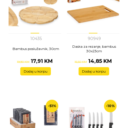
10435
90949
Daska za rezanje, bambus
Bambus poslužavnik, 30cm
30x23cm
17,91 KM
14,85 KM
19,90 KM
16,50 KM
Dodaj u korpu
Dodaj u korpu
-51%
-10%