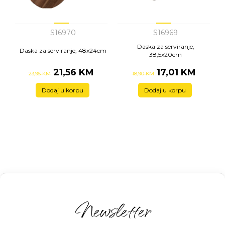
S16970
S16969
Daska za serviranje,
Daska za serviranje, 48x24cm
38,5x20cm
21,56 KM
17,01 KM
23,95 KM
18,90 KM
Dodaj u korpu
Dodaj u korpu
Newsletter