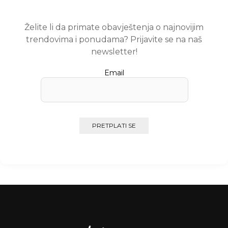
Želite li da primate obavještenja o najnovijim
trendovima i ponudama? Prijavite se na naš
newsletter!
Email