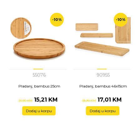
-10%
-10%
55076
90955
Pladanj, bambus 25cm
Pladanj, bambus 46x15cm
15,21 KM
17,01 KM
16,90 KM
18,90 KM
Dodaj u korpu
Dodaj u korpu