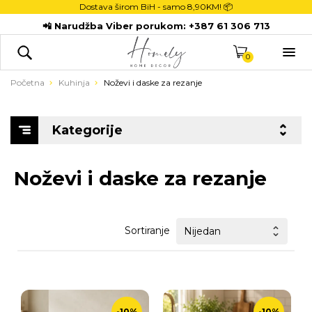
Dostava širom BiH - samo
8,90KM! 📦
POČETNA
📲 Narudžba Viber porukom:
+387 61 306 713
DEKORACIJE

KUHINJA
0
TEKSTIL
Početna
Kuhinja
Noževi i daske za rezanje
DJECA
KUPATILO
Kategorije
ODLAGANJE
NOVI PROIZVODI
Noževi i daske za rezanje
Sortiranje
-10%
-10%