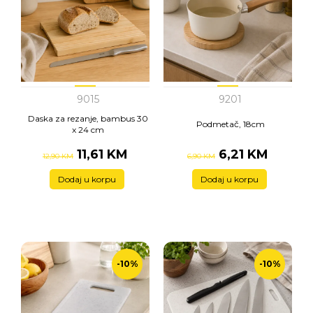
9015
9201
Daska za rezanje, bambus 30
Podmetač, 18cm
x 24 cm
11,61 KM
6,21 KM
12,90 KM
6,90 KM
Dodaj u korpu
Dodaj u korpu
-10%
-10%