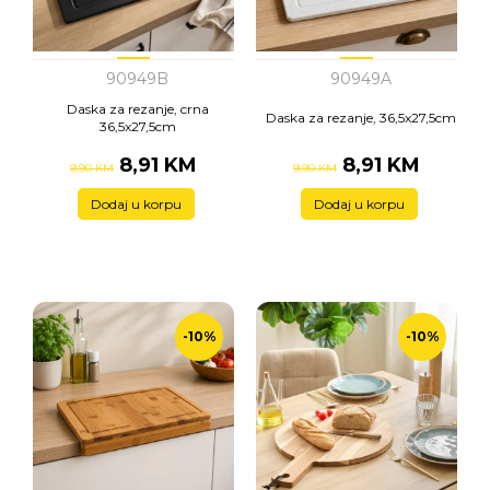
90949B
90949A
Daska za rezanje, crna
Daska za rezanje, 36,5x27,5cm
36,5x27,5cm
8,91 KM
8,91 KM
9,90 KM
9,90 KM
Dodaj u korpu
Dodaj u korpu
-10%
-10%