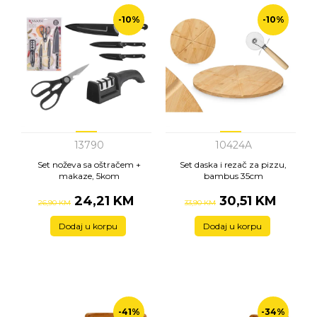
-10%
-10%
13790
10424A
Set noževa sa oštračem +
Set daska i rezač za pizzu,
makaze, 5kom
bambus 35cm
24,21 KM
30,51 KM
26,90 KM
33,90 KM
Dodaj u korpu
Dodaj u korpu
-41%
-34%