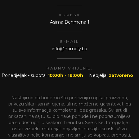
ADRESA
Asima Behmena 1
E-MAIL
info@homely.ba
RADNO VRIJEME:
Ponedjeljak - subota:
10:00h - 19:00h
Nedjelja:
zatvoreno
Nastojimo da budemo što precizniji u opisu proizvoda,
prikazu slika i samih cijena, ali ne možemo garantovati da
su sve informacije kompletne i bez grešaka. Svi artikli
prikazani na sajtu su dio naše ponude i ne podrazumijeva
da su dostupni u svakom trenutku. Sve slike, fotografije i
ostali vizuelni materijali objavljeni na sajtu su isključivo
vlasništvo naše kompanije i ne smiju se kopirati, prenositi,