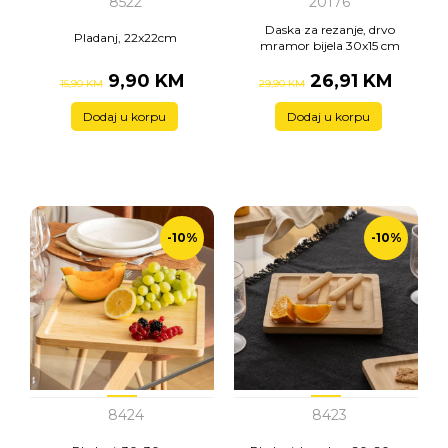
8522
20176
Daska za rezanje, drvo
Pladanj, 22x22cm
mramor bijela 30x15 cm
9,90 KM
26,91 KM
15,90 KM
29,90 KM
Dodaj u korpu
Dodaj u korpu
-10%
-10%
8424
8423