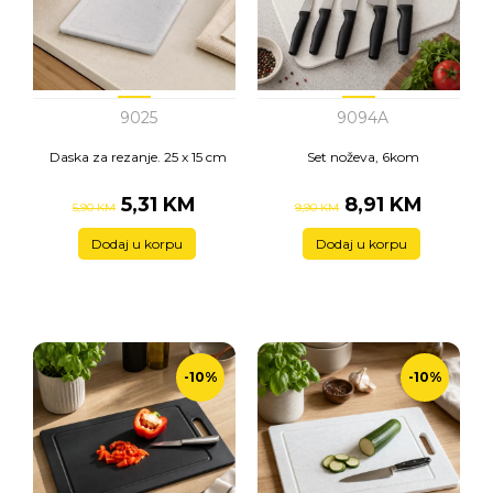
9025
9094A
Daska za rezanje. 25 x 15 cm
Set noževa, 6kom
5,31 KM
8,91 KM
5,90 KM
9,90 KM
Dodaj u korpu
Dodaj u korpu
-10%
-10%