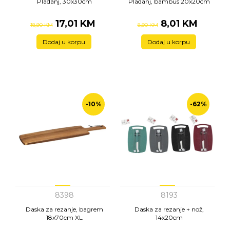
Pladanj, 30x30cm
Pladanj, bambus 20x20cm
17,01 KM
8,01 KM
18,90 KM
8,90 KM
Dodaj u korpu
Dodaj u korpu
-10%
-62%
8398
8193
Daska za rezanje, bagrem
Daska za rezanje + nož,
18x70cm XL
14x20cm