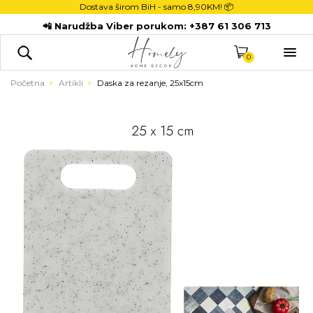
Dostava širom BiH - samo
8,90KM! 📦
POČETNA
📲 Narudžba Viber porukom:
+387 61 306 713
DEKORACIJE

KUHINJA
0
TEKSTIL
Početna
Artikli
Daska za rezanje, 25x15cm
DJECA
KUPATILO
ODLAGANJE
NOVI PROIZVODI