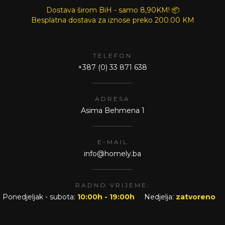
Dostava širom BiH - samo 8,90KM! 📦
Besplatna dostava za iznose preko
200.00 KM
TELEFON
+387 (0) 33 871 638
ADRESA
Asima Behmena 1
E-MAIL
info@homely.ba
RADNO VRIJEME:
Ponedjeljak - subota:
10:00h - 19:00h
Nedjelja:
zatvoreno