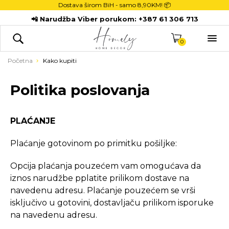
Dostava širom BiH - samo
8,90KM! 📦
POČETNA
📲 Narudžba Viber porukom:
+387 61 306 713
DEKORACIJE

KUHINJA
0
TEKSTIL
Početna
Kako kupiti
DJECA
Politika poslovanja
KUPATILO
ODLAGANJE
PLAĆANJE
NOVI PROIZVODI
Plaćanje gotovinom po primitku pošiljke:
Opcija plaćanja pouzećem vam omogućava da
iznos narudžbe pplatite prilikom dostave na
navedenu adresu. Plaćanje pouzećem se vrši
isključivo u gotovini, dostavljaču prilikom isporuke
na navedenu adresu.