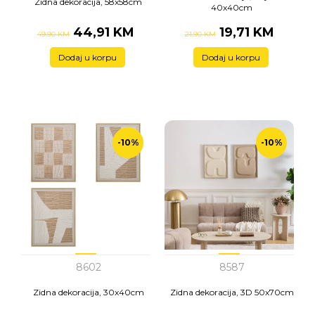
Zidna dekoracija, 58x58cm
40x40cm
44,91 KM
19,71 KM
49,90 KM
21,90 KM
Dodaj u korpu
Dodaj u korpu
-10%
-10%
8602
8587
Zidna dekoracija, 30x40cm
Zidna dekoracija, 3D 50x70cm