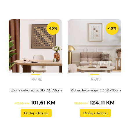
-10%
-10%
8598
8592
Zidna dekoracija, 3D 78x78cm
Zidna dekoracija, 3D 58x78cm
101,61 KM
124,11 KM
112,90 KM
137,90 KM
Dodaj u korpu
Dodaj u korpu