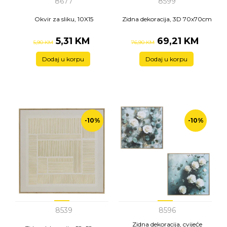
8677
8599
Okvir za sliku, 10X15
Zidna dekoracija, 3D 70x70cm
5,31 KM
69,21 KM
5,90 KM
76,90 KM
Dodaj u korpu
Dodaj u korpu
-10%
-10%
8539
8596
Zidna dekoracija, cvijeće