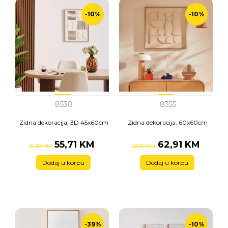
-10%
-10%
8538
8355
Zidna dekoracija, 3D 45x60cm
Zidna dekoracija, 60x60cm
55,71 KM
62,91 KM
61,90 KM
69,90 KM
Dodaj u korpu
Dodaj u korpu
-39%
-10%