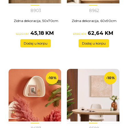
8903
8962
Zidna dekoracija, 50x70cm
Zidna dekoracija, 60x90cm
45,18 KM
62,64 KM
50,20 KM
69,60 KM
Dodaj u korpu
Dodaj u korpu
-10%
-10%