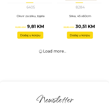
6405
8284
Okvir za sliku, bijela
Slika, 45 x60cm
9,81 KM
30,51 KM
10,90 KM
33,90 KM
Dodaj u korpu
Dodaj u korpu
-10%
-10%
8265
8285
Zidna slika, 80x80cm
Slika, 50 x70cm
110,61 KM
74,61 KM
122,90 KM
82,90 KM
Dodaj u korpu
Dodaj u korpu