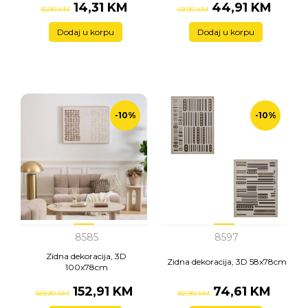
14,31 KM
44,91 KM
15,90 KM
49,90 KM
Dodaj u korpu
Dodaj u korpu
-10%
-10%
8585
8597
Zidna dekoracija, 3D
Zidna dekoracija, 3D 58x78cm
100x78cm
152,91 KM
74,61 KM
169,90 KM
82,90 KM