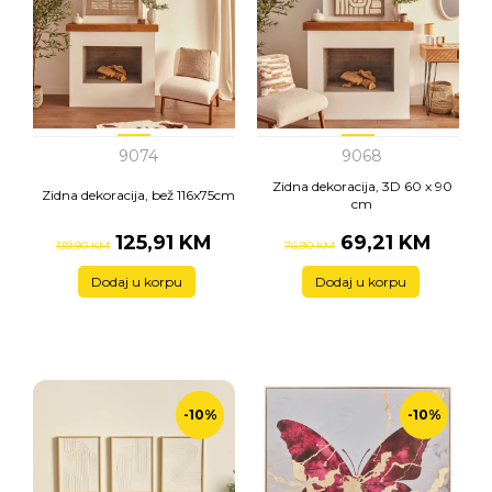
9074
9068
Zidna dekoracija, 3D 60 x 90
Zidna dekoracija, bež 116x75cm
cm
125,91 KM
69,21 KM
139,90 KM
76,90 KM
Dodaj u korpu
Dodaj u korpu
-10%
-10%