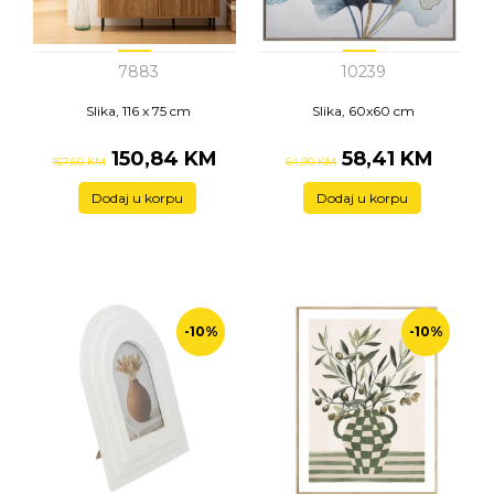
7883
10239
Slika, 116 x 75 cm
Slika, 60x60 cm
150,84 KM
58,41 KM
167,60 KM
64,90 KM
Dodaj u korpu
Dodaj u korpu
-10%
-10%