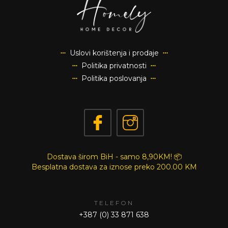
Dodaj u korpu
Dodaj u korpu
-10%
-10%
8254
8251A
Ploča, 55x68cm
Slika, žena 60 x 90cm
46,71 KM
62,91 KM
51,90 KM
69,90 KM
Dodaj u korpu
Dodaj u korpu
-10%
-10%
8251
20118
Slika, žena 60x90cm
Slika, 58x78 cm