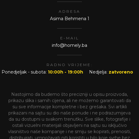
62,91 KM
62,91 KM
69,90 KM
69,90 KM
Dodaj u korpu
Dodaj u korpu
-10%
-10%
8186
8027A
Set zidnih dekoracija, zelena
Zidna dekoracija, 60x90cm
41cm
26,91 KM
43,11 KM
29,90 KM
47,90 KM
Dodaj u korpu
Dodaj u korpu
-10%
-10%