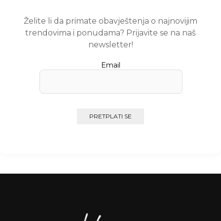
-10%
-10%
8287
8288
Slika, 60x 80cm
Slika, 60x 60cm
101,70 KM
47,61 KM
113,00 KM
52,90 KM
Dodaj u korpu
Dodaj u korpu
-10%
-10%
8290
8291
Slika, 116 x 75cm
Slika, 90x90cm
152,91 KM
137,61 KM
169,90 KM
152,90 KM