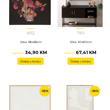
8352
7811
Slika, 68x68cm
Slika, 60x80cm
34,90 KM
67,41 KM
59,90 KM
74,90 KM
Dodaj u korpu
Dodaj u korpu
-10%
-10%