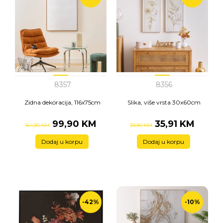
8357
8356
Zidna dekoracija, 116x75cm
Slika, više vrsta 30x60cm
99,90 KM
35,91 KM
164,90 KM
39,90 KM
Dodaj u korpu
Dodaj u korpu
-42%
-10%