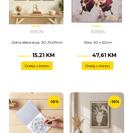
8967A
8288A
Zidna dekoracija, 3D 29x39cm
Slika, 60 x 60cm
15,21 KM
47,61 KM
16,90 KM
52,90 KM
Dodaj u korpu
Dodaj u korpu
-10%
-10%