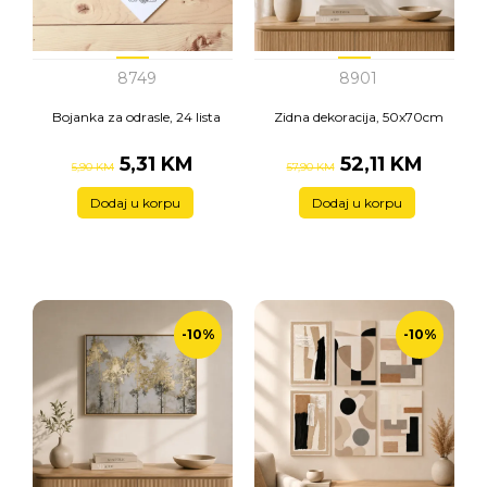
8749
8901
Bojanka za odrasle, 24 lista
Zidna dekoracija, 50x70cm
5,31 KM
52,11 KM
5,90 KM
57,90 KM
Dodaj u korpu
Dodaj u korpu
-10%
-10%