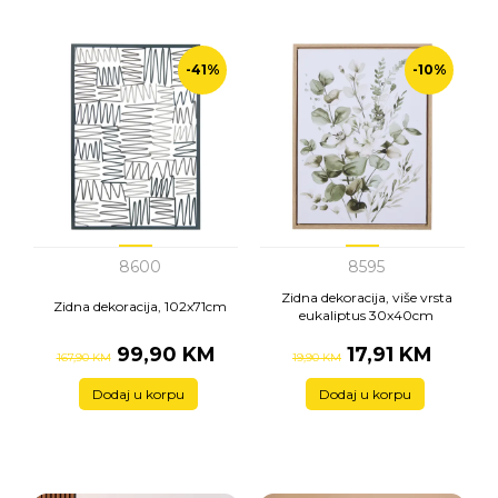
-41%
-10%
8600
8595
Zidna dekoracija, više vrsta
Zidna dekoracija, 102x71cm
eukaliptus 30x40cm
99,90 KM
17,91 KM
167,90 KM
19,90 KM
Dodaj u korpu
Dodaj u korpu