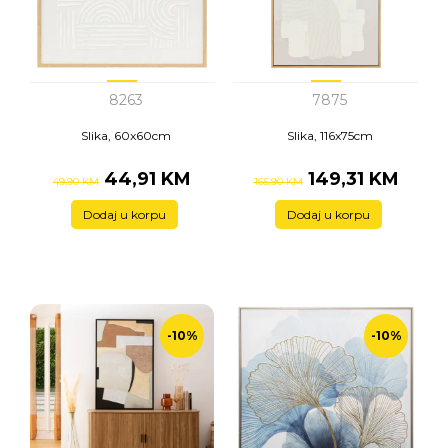
8263
7875
Slika, 60x60cm
Slika, 116x75cm
44,91 KM
149,31 KM
49,90 KM
165,90 KM
Dodaj u korpu
Dodaj u korpu
-10%
-10%