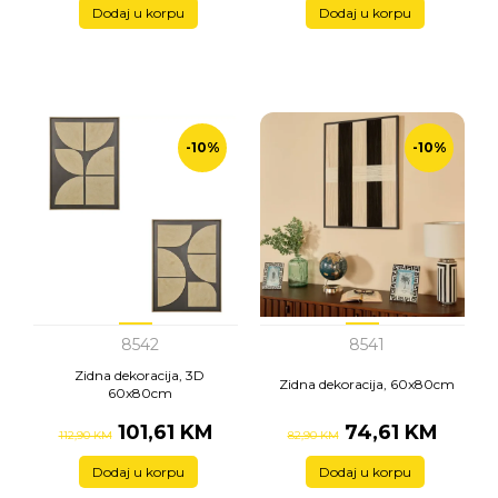
Dodaj u korpu
Dodaj u korpu
-10%
-10%
8542
8541
Zidna dekoracija, 3D
Zidna dekoracija, 60x80cm
60x80cm
101,61 KM
74,61 KM
112,90 KM
82,90 KM
Dodaj u korpu
Dodaj u korpu