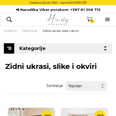
Dostava širom BiH - samo
8,90KM! 📦
POČETNA
📲 Narudžba Viber porukom:
+387 61 306 713
DEKORACIJE

KUHINJA
0
TEKSTIL
Početna
Dekoracije
Zidne ukrasi, slike i okviri
DJECA
KUPATILO
Kategorije
ODLAGANJE
NOVI PROIZVODI
Zidni ukrasi, slike i okviri
Sortiranje
-10%
-10%