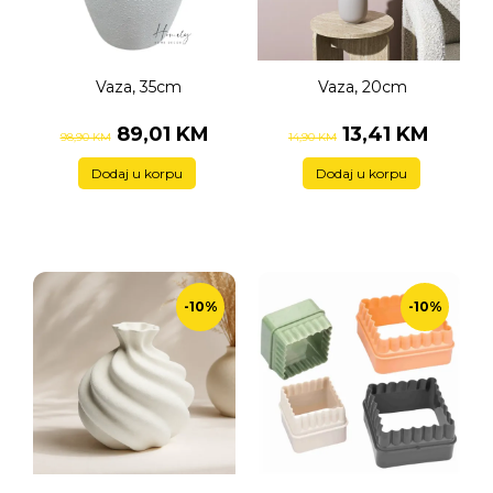
Vaza, 35cm
Vaza, 20cm
89,01 KM
13,41 KM
98,90 KM
14,90 KM
Dodaj u korpu
Dodaj u korpu
-10%
-10%