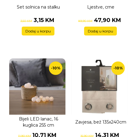
Set solnica na stalku
Ljestve, crne
3,15 KM
47,90 KM
3,50 KM
89,90 KM
Dodaj u korpu
Dodaj u korpu
-10%
-10%
Bijeli LED lanac, 16
Zavjesa, bež 135x240cm
kuglica 255 cm
10,71 KM
14,31 KM
11,90 KM
15,90 KM