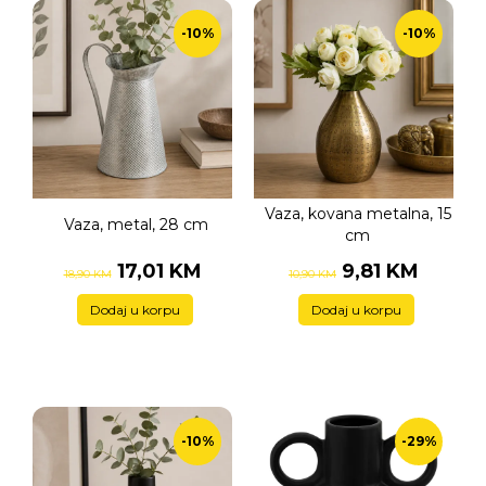
-10%
-10%
Vaza, kovana metalna, 15
Vaza, metal, 28 cm
cm
17,01 KM
9,81 KM
18,90 KM
10,90 KM
Dodaj u korpu
Dodaj u korpu
-10%
-29%