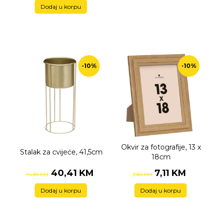
Dodaj u korpu
-10%
-10%
Okvir za fotografije, 13 x
Stalak za cvijeće, 41,5cm
18cm
40,41 KM
7,11 KM
44,90 KM
7,90 KM
Dodaj u korpu
Dodaj u korpu