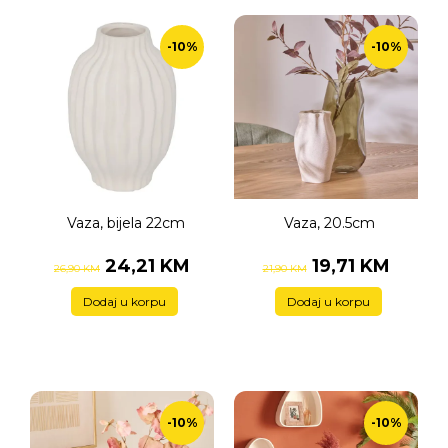
-10%
-10%
Vaza, bijela 22cm
Vaza, 20.5cm
24,21 KM
19,71 KM
26,90 KM
21,90 KM
Dodaj u korpu
Dodaj u korpu
-10%
-10%