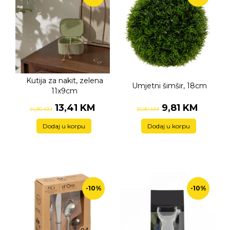
Kutija za nakit, zelena
Umjetni šimšir, 18cm
11x9cm
13,41 KM
9,81 KM
14,90 KM
10,90 KM
Dodaj u korpu
Dodaj u korpu
-10%
-10%