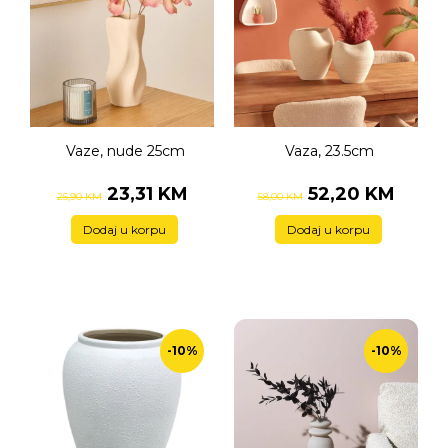
Vaze, nude 25cm
Vaza, 23.5cm
23,31 KM
52,20 KM
25,90 KM
58,00 KM
Dodaj u korpu
Dodaj u korpu
-10%
-10%