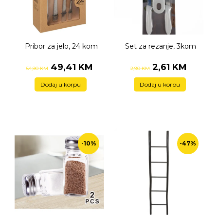
Pribor za jelo, 24 kom
Set za rezanje, 3kom
49,41 KM
2,61 KM
54,90 KM
2,90 KM
Dodaj u korpu
Dodaj u korpu
-10%
-47%