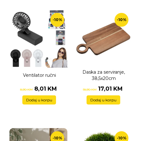
-10%
-10%
Daska za serviranje,
Ventilator ručni
38,5x20cm
8,01 KM
17,01 KM
8,90 KM
18,90 KM
Dodaj u korpu
Dodaj u korpu
-10%
-10%