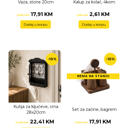
Vaza, stone 20cm
Kalup za kolač, 4kom
17,91 KM
2,61 KM
19,90 KM
2,90 KM
Dodaj u korpu
Dodaj u korpu
-10%
-10%
NEMA NA STANJU
Kutija za ključeve, crna
Set za začine, bagrem
28x20cm
22,41 KM
17,91 KM
24,90 KM
19,90 KM