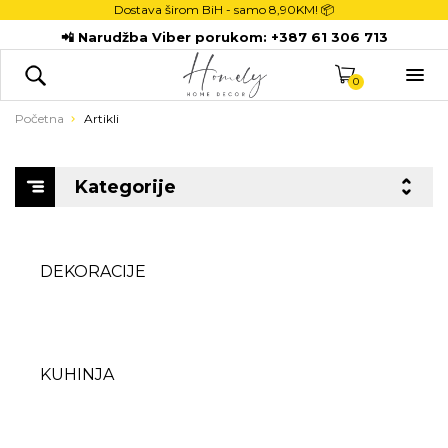
Dostava širom BiH - samo
8,90KM! 📦
POČETNA
📲 Narudžba Viber porukom:
+387 61 306 713
DEKORACIJE

KUHINJA
0
TEKSTIL
Početna
Artikli
DJECA
KUPATILO
Kategorije
ODLAGANJE
NOVI PROIZVODI
DEKORACIJE
KUHINJA