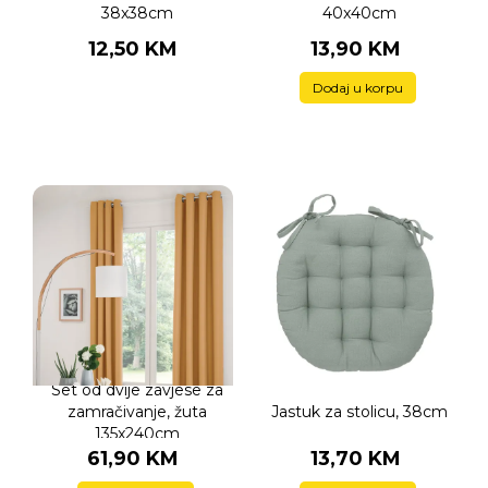
38x38cm
40x40cm
12,50 KM
13,90 KM
Dodaj u korpu
Set od dvije zavjese za
zamračivanje, žuta
Jastuk za stolicu, 38cm
135x240cm
61,90 KM
13,70 KM