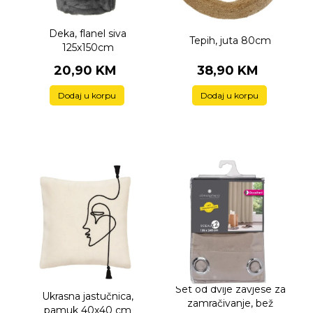
Deka, flanel siva
Tepih, juta 80cm
125x150cm
20,90 KM
38,90 KM
Dodaj u korpu
Dodaj u korpu
Set od dvije zavjese za
Ukrasna jastučnica,
zamračivanje, bež
pamuk 40x40 cm