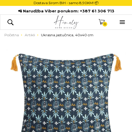
Dostava širom BiH - samo
8,90KM! 📦
POČETNA
📲 Narudžba Viber porukom:
+387 61 306 713
DEKORACIJE

KUHINJA
0
TEKSTIL
Početna
Artikli
Ukrasna jastučnica, 40x40 cm
DJECA
KUPATILO
ODLAGANJE
NOVI PROIZVODI