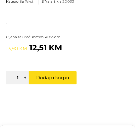
Kategorija
Tekstil
Šifra artikla
20033
Cijena sa uračunatim PDV-om
12,51 KM
13,90 KM
Dodaj u korpu
–
+