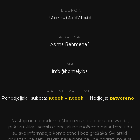
TELEFON
+387 (0) 33 871 638
ADRESA
Asima Behmena 1
E-MAIL
info@homely.ba
RADNO VRIJEME:
Ponedjeljak - subota:
10:00h - 19:00h
Nedjelja:
zatvoreno
Nastojimo da budemo što precizniji u opisu proizvoda,
prikazu slika i samih cijena, ali ne možemo garantovati da
su sve informacije kompletne i bez grešaka. Svi artikli
prikazani na sajtu su dio naše ponude i ne podrazumijeva