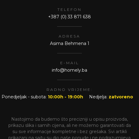
TELEFON
+387 (0) 33 871 638
ADRESA
Asima Behmena 1
E-MAIL
info@homely.ba
RADNO VRIJEME:
Ponedjeljak - subota:
10:00h - 19:00h
Nedjelja:
zatvoreno
Nastojimo da budemo što precizniji u opisu proizvoda,
prikazu slika i samih cijena, ali ne možemo garantovati da
su sve informacije kompletne i bez grešaka. Svi artikli
prikazani na sajtu su dio naše ponude i ne podrazumijeva