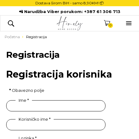
Dostava širom BiH - samo
8,90KM! 📦
POČETNA
📲 Narudžba Viber porukom:
+387 61 306 713
DEKORACIJE

KUHINJA
0
TEKSTIL
Početna
Registracija
DJECA
Registracija
KUPATILO
ODLAGANJE
Registracija korisnika
NOVI PROIZVODI
*
Obavezno polje
Ime
*
Korisničko ime
*
Lozinka
*