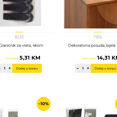
8233
7956
Graničnik za vrata, 4kom
Dekorativna posuda, bijela
5,31 KM
14,31 
5,90 KM
15,90 KM
–
+
–
+
Dodaj u korpu
Dodaj u korpu
-10%