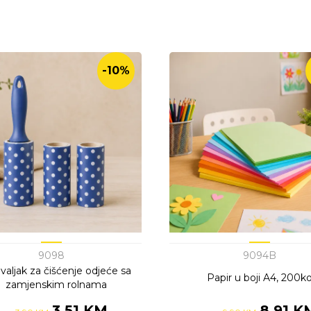
-10%
9098
9094B
 valjak za čišćenje odjeće sa
Papir u boji A4, 200
zamjenskim rolnama
3,51 KM
8,91 K