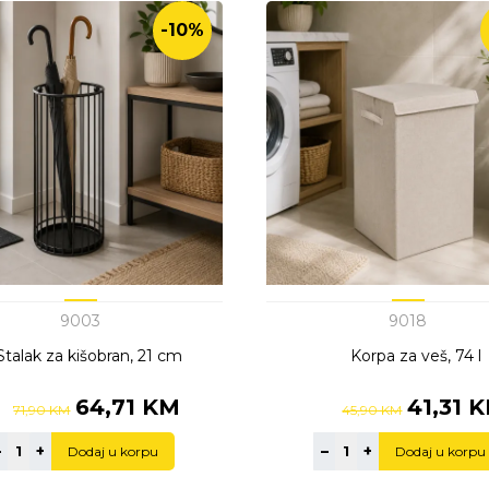
-10%
9003
9018
Stalak za kišobran, 21 cm
Korpa za veš, 74 l
64,71 KM
41,31 
71,90 KM
45,90 KM
–
+
–
+
Dodaj u korpu
Dodaj u korpu