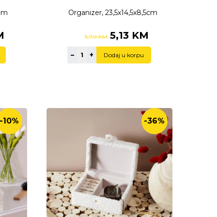
kom
Organizer, 23,5x14,5x8,5cm
M
5,13 KM
5,70 KM
–
+
Dodaj u korpu
-10%
-36%