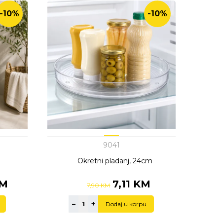
-10%
-10%
9041
Okretni pladanj, 24cm
KM
7,11 KM
7,90 KM
–
+
Dodaj u korpu