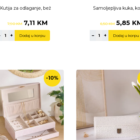
Kutija za odlaganje, bež
Samoljepljiva kuka, 
7,11 KM
5,85 K
7,90 KM
6,50 KM
–
+
–
+
Dodaj u korpu
Dodaj u korpu
-10%