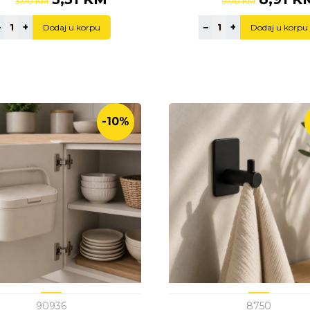
3,90 KM
9,90 KM
–
+
–
+
Dodaj u korpu
Dodaj u korpu
-10%
90936
8750