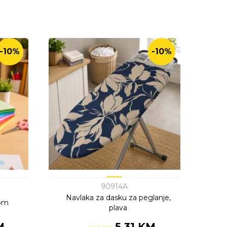
-10%
-10%
90914A
Navlaka za dasku za peglanje,
kom
plava
M
5,31 KM