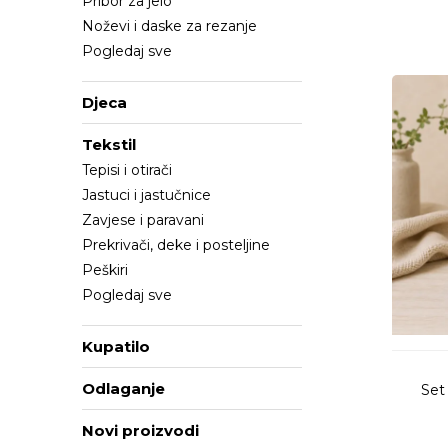
Pribor za jelo
Noževi i daske za rezanje
Pogledaj sve
Djeca
Tekstil
Tepisi i otirači
Jastuci i jastučnice
Zavjese i paravani
Prekrivači, deke i posteljine
Peškiri
Pogledaj sve
Kupatilo
Odlaganje
Set
Novi proizvodi