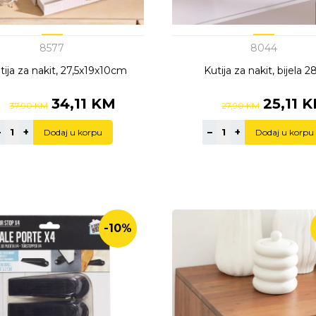
8577
8044
tija za nakit, 27,5x19x10cm
Kutija za nakit, bijela 
34,11 KM
25,11 
37,90 KM
27,90 KM
–
+
–
+
Dodaj u korpu
Dodaj u korpu
-10%