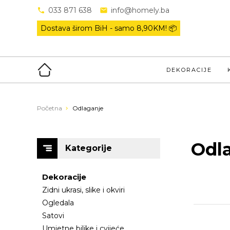
033 871 638
info@homely.ba
Dostava širom BiH - samo
8,90KM! 📦
DEKORACIJE
Početna
Odlaganje
Odl
Kategorije
Dekoracije
Zidni ukrasi, slike i okviri
Ogledala
Satovi
Umjetne biljke i cvijeće