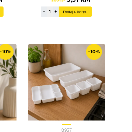
5,90 KM
–
+
Dodaj u korpu
-10%
-10%
8937