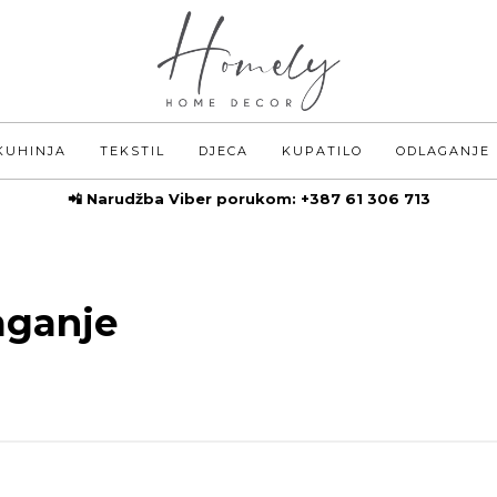
KUHINJA
TEKSTIL
DJECA
KUPATILO
ODLAGANJE
📲 Narudžba Viber porukom:
+387 61 306 713
aganje