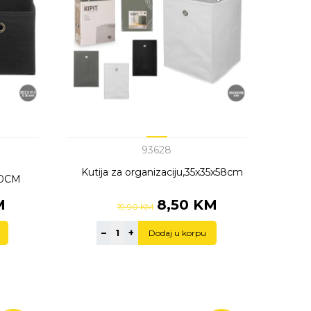
93628
Kutija za organizaciju,35x35x58cm
x30CM
M
8,50 KM
19,90 KM
–
+
Dodaj u korpu