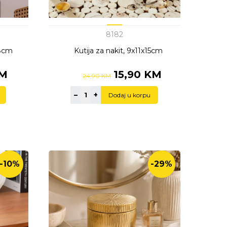
8182
28cm
Kutija za nakit, 9x11x15cm
KM
15,90 KM
24,90 KM
–
+
Dodaj u korpu
-10%
-29%