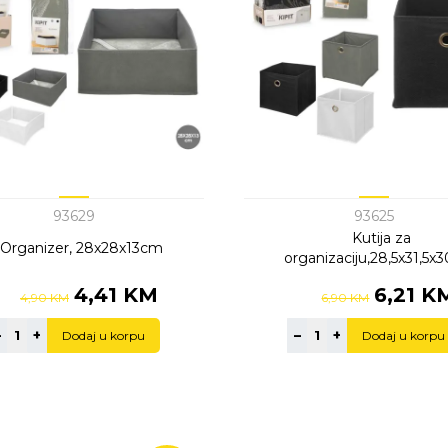
93629
93625
Kutija za
Organizer, 28x28x13cm
organizaciju,28,5x31,5
4,41 KM
6,21 K
4,90 KM
6,90 KM
–
+
–
+
Dodaj u korpu
Dodaj u korpu