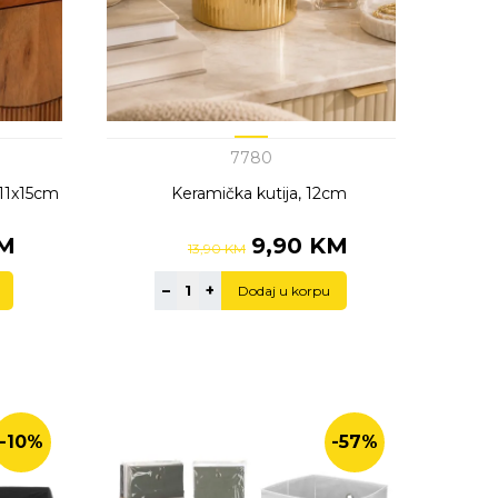
7780
 11x15cm
Keramička kutija, 12cm
KM
9,90 KM
13,90 KM
–
+
Dodaj u korpu
-10%
-57%