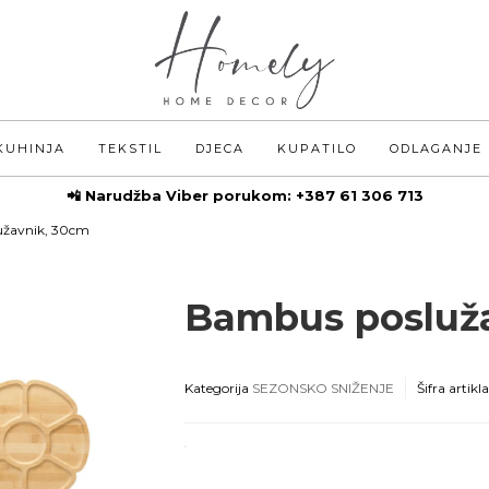
KUHINJA
TEKSTIL
DJECA
KUPATILO
ODLAGANJE
📲 Narudžba Viber porukom:
+387 61 306 713
užavnik, 30cm
Bambus posluž
Kategorija
SEZONSKO SNIŽENJE
Šifra artikl