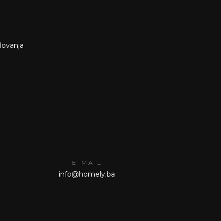
slovanja
E-MAIL
info@homely.ba