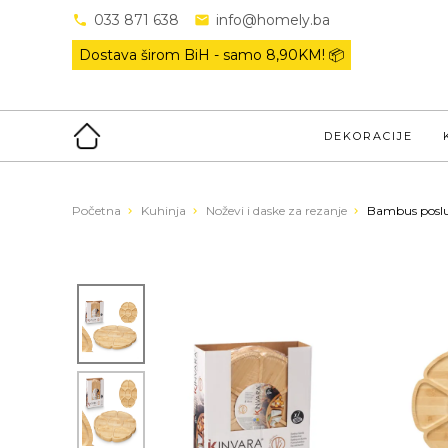
033 871 638
info@homely.ba
Dostava širom BiH - samo
8,90KM! 📦
DEKORACIJE
Početna
Kuhinja
Noževi i daske za rezanje
Bambus posl