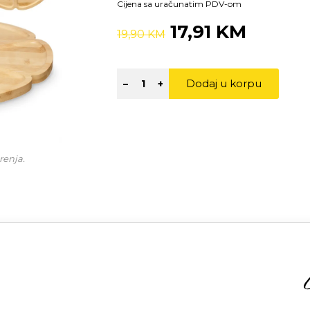
Cijena sa uračunatim PDV-om
17,91 KM
19,90 KM
Dodaj u korpu
–
+
renja.