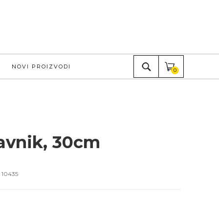
NOVI PROIZVODI
0
avnik, 30cm
a
10435