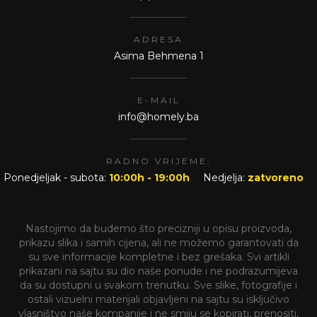
ADRESA
Asima Behmena 1
E-MAIL
info@homely.ba
RADNO VRIJEME:
Ponedjeljak - subota:
10:00h - 19:00h
Nedjelja:
zatvoreno
Nastojimo da budemo što precizniji u opisu proizvoda,
prikazu slika i samih cijena, ali ne možemo garantovati da
su sve informacije kompletne i bez grešaka. Svi artikli
prikazani na sajtu su dio naše ponude i ne podrazumijeva
da su dostupni u svakom trenutku. Sve slike, fotografije i
ostali vizuelni materijali objavljeni na sajtu su isključivo
vlasništvo naše kompanije i ne smiju se kopirati, prenositi,