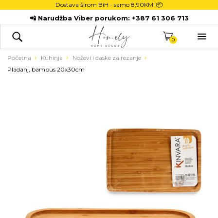
Dostava širom BiH - samo
8,90KM! 📦
POČETNA
📲 Narudžba Viber porukom:
+387 61 306 713
DEKORACIJE

KUHINJA
0
TEKSTIL
Početna
Kuhinja
Noževi i daske za rezanje
Pladanj, bambus 20x30cm
DJECA
KUPATILO
ODLAGANJE
NOVI PROIZVODI