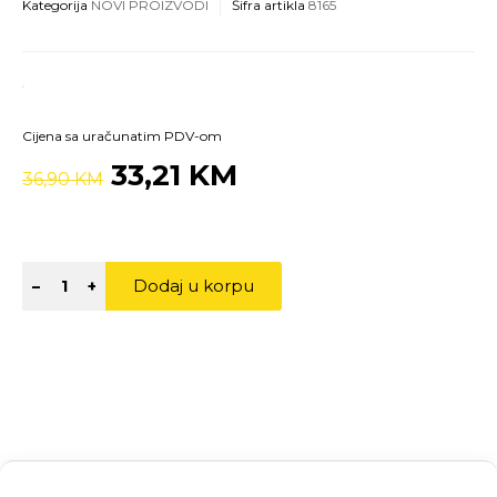
Kategorija
NOVI PROIZVODI
Šifra artikla
8165
Cijena sa uračunatim PDV-om
33,21 KM
36,90 KM
Dodaj u korpu
–
+