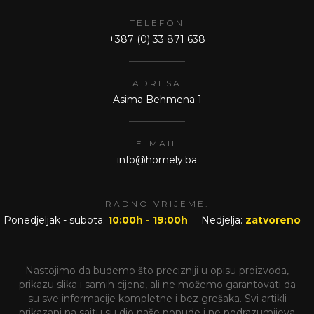
TELEFON
+387 (0) 33 871 638
ADRESA
Asima Behmena 1
E-MAIL
info@homely.ba
RADNO VRIJEME:
Ponedjeljak - subota:
10:00h - 19:00h
Nedjelja:
zatvoreno
Nastojimo da budemo što precizniji u opisu proizvoda,
prikazu slika i samih cijena, ali ne možemo garantovati da
su sve informacije kompletne i bez grešaka. Svi artikli
prikazani na sajtu su dio naše ponude i ne podrazumijeva