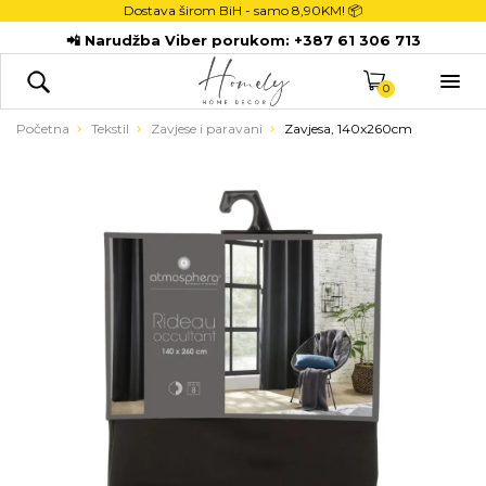
Dostava širom BiH - samo
8,90KM! 📦
POČETNA
📲 Narudžba Viber porukom:
+387 61 306 713
DEKORACIJE

KUHINJA
0
TEKSTIL
Početna
Tekstil
Zavjese i paravani
Zavjesa, 140x260cm
DJECA
KUPATILO
ODLAGANJE
NOVI PROIZVODI