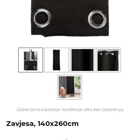
Zabranjeno kopiranje i korištenje slika bez odobrenja.
Zavjesa, 140x260cm