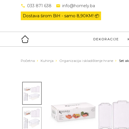
033 871 638
info@homely.ba
Dostava širom BiH - samo
8,90KM! 📦
DEKORACIJE
Početna
Kuhinja
Organizacija i skladištenje hrane
Set ak