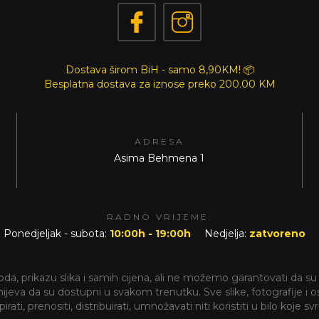
Dostava širom BiH - samo 8,90KM! 📦
Besplatna dostava za iznose preko
200.00 KM
ADRESA
Asima Behmena 1
RADNO VRIJEME:
Ponedjeljak - subota:
10:00h - 19:00h
Nedjelja:
zatvoreno
a, prikazu slika i samih cijena, ali ne možemo garantovati da su 
va da su dostupni u svakom trenutku. Sve slike, fotografije i ostal
rati, prenositi, distribuirati, umnožavati niti koristiti u bilo koje