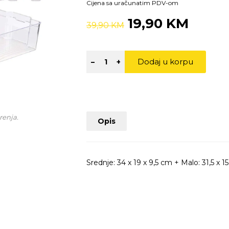
Cijena sa uračunatim PDV-om
19,90 KM
39,90 KM
Dodaj u korpu
–
+
renja.
Opis
Srednje: 34 x 19 x 9,5 cm + Malo: 31,5 x 15