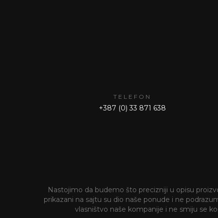
TELEFON
+387 (0) 33 871 638
Nastojimo da budemo što precizniji u opisu proizvod
prikazani na sajtu su dio naše ponude i ne podrazumije
vlasništvo naše kompanije i ne smiju se kopi