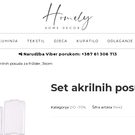
KUHINJA
TEKSTIL
DJECA
KUPATILO
ODLAGANJE
📲 Narudžba Viber porukom:
+387 61 306 713
rilnih posuda za frižider, 3kom
Set akrilnih po
Kategorija
DO -70%
Šifra artikla
11442