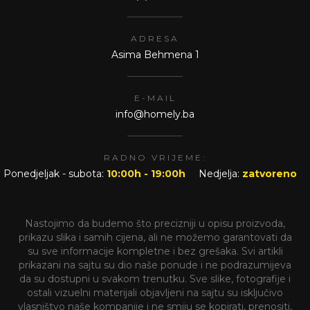
ADRESA
Asima Behmena 1
E-MAIL
info@homely.ba
RADNO VRIJEME:
Ponedjeljak - subota:
10:00h - 19:00h
Nedjelja:
zatvoreno
Nastojimo da budemo što precizniji u opisu proizvoda,
prikazu slika i samih cijena, ali ne možemo garantovati da
su sve informacije kompletne i bez grešaka. Svi artikli
prikazani na sajtu su dio naše ponude i ne podrazumijeva
da su dostupni u svakom trenutku. Sve slike, fotografije i
ostali vizuelni materijali objavljeni na sajtu su isključivo
vlasništvo naše kompanije i ne smiju se kopirati, prenositi,