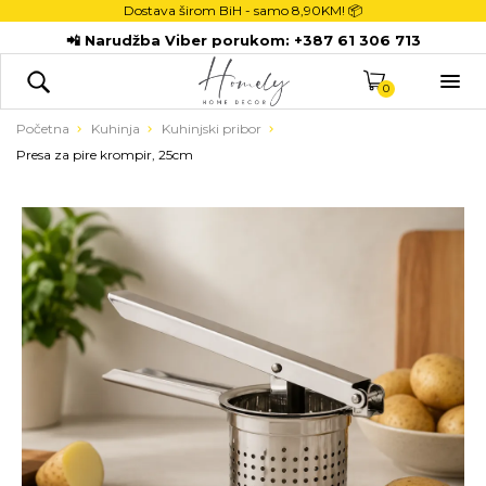
Dostava širom BiH - samo
8,90KM! 📦
POČETNA
📲 Narudžba Viber porukom:
+387 61 306 713
DEKORACIJE

KUHINJA
0
TEKSTIL
Početna
Kuhinja
Kuhinjski pribor
Presa za pire krompir, 25cm
DJECA
KUPATILO
ODLAGANJE
NOVI PROIZVODI