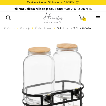
Dostava širom BiH - samo
8,90KM! 📦
POČETNA
📲 Narudžba Viber porukom:
+387 61 306 713
DEKORACIJE

KUHINJA
0
TEKSTIL
Početna
Kuhinja
Čaše i bokali
Set dozator 3.3L + 6 čaša
DJECA
KUPATILO
ODLAGANJE
NOVI PROIZVODI