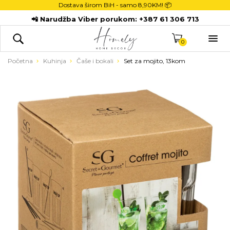
Dostava širom BiH - samo
8,90KM! 📦
POČETNA
📲 Narudžba Viber porukom:
+387 61 306 713
DEKORACIJE

KUHINJA
0
TEKSTIL
Početna
Kuhinja
Čaše i bokali
Set za mojito, 13kom
DJECA
KUPATILO
ODLAGANJE
NOVI PROIZVODI