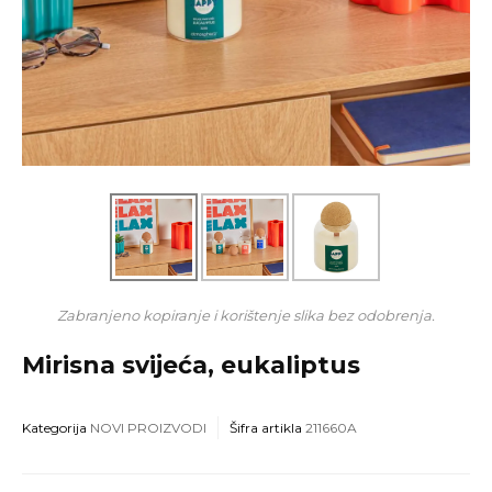
Zabranjeno kopiranje i korištenje slika bez odobrenja.
Mirisna svijeća, eukaliptus
Kategorija
NOVI PROIZVODI
Šifra artikla
211660A