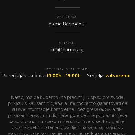
ADRESA
Asima Behmena 1
E-MAIL
info@homely.ba
RADNO VRIJEME:
Ponedjeljak - subota:
10:00h - 19:00h
Nedjelja:
zatvoreno
Nastojimo da budemo što precizniji u opisu proizvoda,
prikazu slika i samih cijena, ali ne možemo garantovati da
su sve informacije kompletne i bez grešaka. Svi artikli
prikazani na sajtu su dio naše ponude i ne podrazumijeva
da su dostupni u svakom trenutku. Sve slike, fotografije i
ostali vizuelni materijali objavljeni na sajtu su isključivo
vlasništvo naše kompanije i ne smiju se kopirati, prenositi,