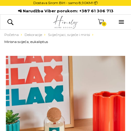
Dostava širom BiH - samo
8,90KM! 📦
POČETNA
📲 Narudžba Viber porukom:
+387 61 306 713
DEKORACIJE

KUHINJA
0
TEKSTIL
Početna
Dekoracije
Svijećnjaci, svijeće i mirisi
Mirisna svijeća, eukaliptus
DJECA
KUPATILO
ODLAGANJE
NOVI PROIZVODI