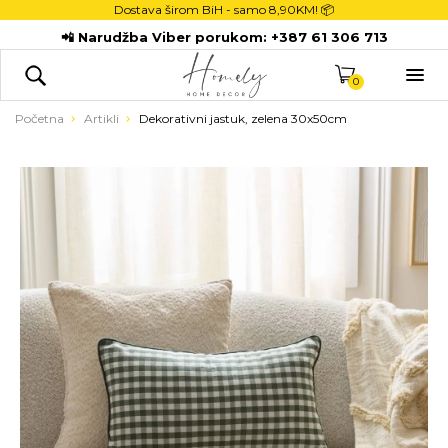
Dostava širom BiH - samo
8,90KM! 📦
POČETNA
📲 Narudžba Viber porukom:
+387 61 306 713
DEKORACIJE

KUHINJA
0
TEKSTIL
Početna
Artikli
Dekorativni jastuk, zelena 30x50cm
DJECA
KUPATILO
ODLAGANJE
NOVI PROIZVODI