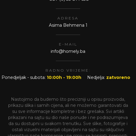
ADRESA
Asima Behmena 1
E-MAIL
info@homely.ba
RADNO VRIJEME:
Ponedjeljak - subota:
10:00h - 19:00h
Nedjelja:
zatvoreno
Nastojimo da budemo što precizniji u opisu proizvoda,
prikazu slika i samih cijena, ali ne možemo garantovati da
su sve informacije kompletne i bez grešaka. Svi artikli
prikazani na sajtu su dio naše ponude i ne podrazumijeva
da su dostupni u svakom trenutku. Sve slike, fotografije i
ostali vizuelni materijali objavljeni na sajtu su isključivo
vlasništvo naše kompanije i ne smiju se kopirati, prenositi,