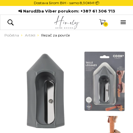
Dostava širom BiH - samo
8,90KM! 📦
POČETNA
📲 Narudžba Viber porukom:
+387 61 306 713
DEKORACIJE

KUHINJA
0
TEKSTIL
Početna
Artikli
Rezač za povrće
DJECA
KUPATILO
ODLAGANJE
NOVI PROIZVODI