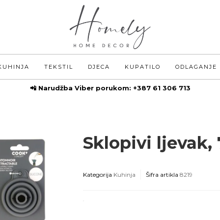
KUHINJA
TEKSTIL
DJECA
KUPATILO
ODLAGANJE
📲 Narudžba Viber porukom:
+387 61 306 713
Sklopivi ljevak,
Kategorija
Kuhinja
Šifra artikla
8219