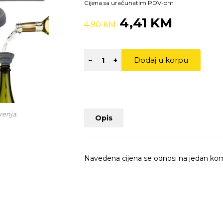
Cijena sa uračunatim PDV-om
4,41 KM
4,90 KM
Dodaj u korpu
–
+
renja.
Opis
Navedena cijena se odnosi na jedan ko