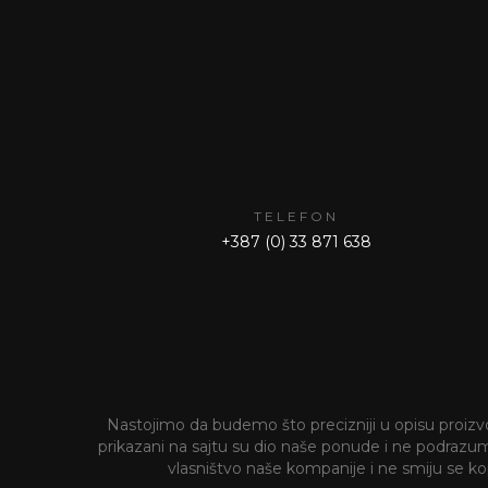
TELEFON
+387 (0) 33 871 638
Nastojimo da budemo što precizniji u opisu proizvod
prikazani na sajtu su dio naše ponude i ne podrazumije
vlasništvo naše kompanije i ne smiju se kopi