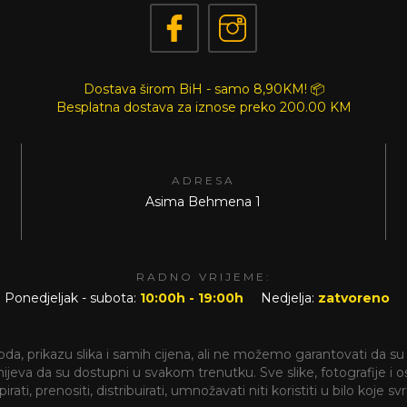
Dostava širom BiH - samo 8,90KM! 📦
Besplatna dostava za iznose preko
200.00 KM
ADRESA
Asima Behmena 1
RADNO VRIJEME:
Ponedjeljak - subota:
10:00h - 19:00h
Nedjelja:
zatvoreno
a, prikazu slika i samih cijena, ali ne možemo garantovati da su 
va da su dostupni u svakom trenutku. Sve slike, fotografije i ostal
rati, prenositi, distribuirati, umnožavati niti koristiti u bilo koje