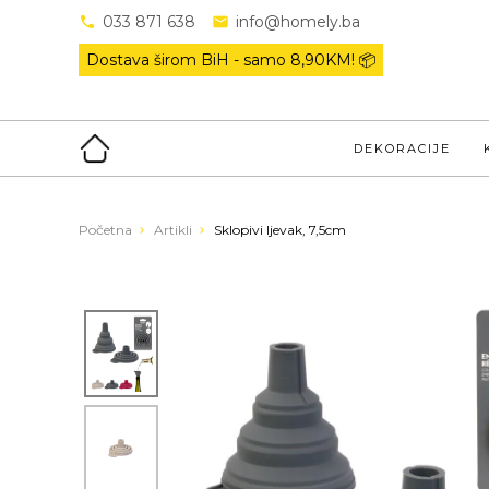
033 871 638
info@homely.ba
Dostava širom BiH - samo
8,90KM! 📦
DEKORACIJE
Početna
Artikli
Sklopivi ljevak, 7,5cm