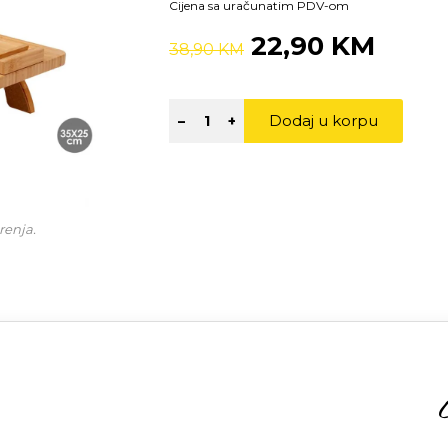
Cijena sa uračunatim PDV-om
22,90 KM
38,90 KM
Dodaj u korpu
–
+
renja.