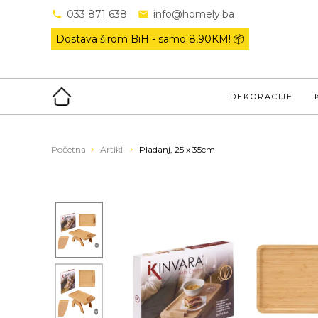
033 871 638
info@homely.ba
Dostava širom BiH - samo
8,90KM! 📦
DEKORACIJE
Početna
Artikli
Pladanj, 25 x 35cm