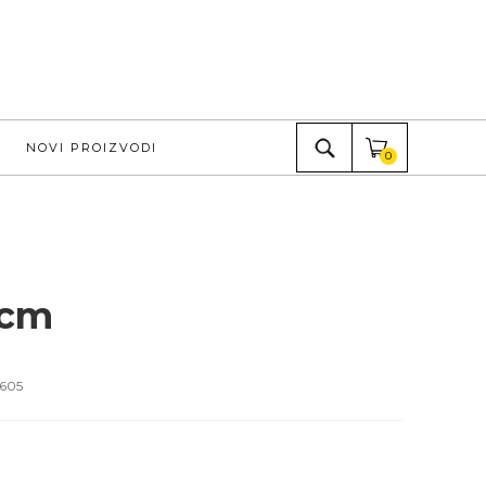
NOVI PROIZVODI
0
5cm
605