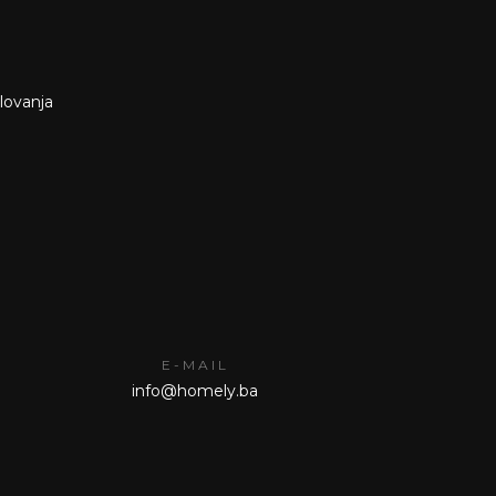
slovanja
E-MAIL
info@homely.ba