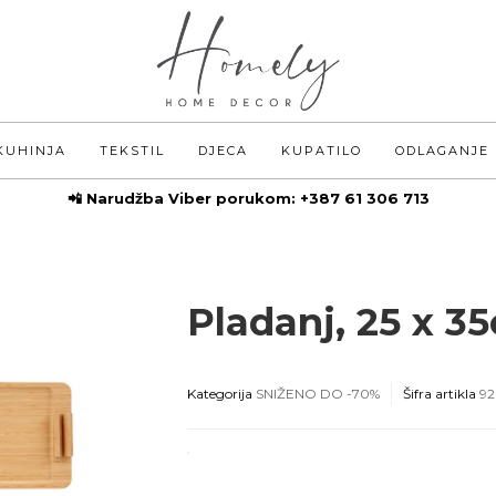
KUHINJA
TEKSTIL
DJECA
KUPATILO
ODLAGANJE
📲 Narudžba Viber porukom:
+387 61 306 713
Pladanj, 25 x 3
Kategorija
SNIŽENO DO -70%
Šifra artikla
92