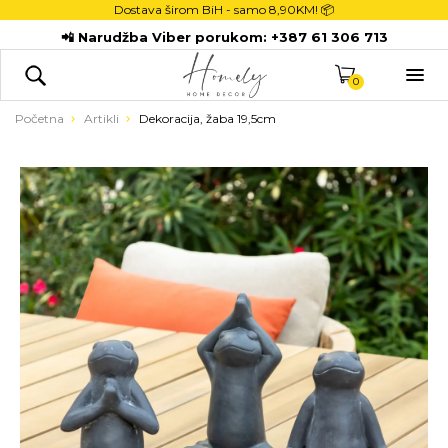
Dostava širom BiH - samo
8,90KM! 📦
POČETNA
📲 Narudžba Viber porukom:
+387 61 306 713
DEKORACIJE

KUHINJA
0
TEKSTIL
Početna
Artikli
Dekoracija, žaba 19,5cm
DJECA
KUPATILO
ODLAGANJE
NOVI PROIZVODI