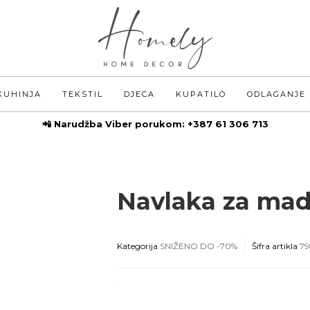
KUHINJA
TEKSTIL
DJECA
KUPATILO
ODLAGANJE
📲 Narudžba Viber porukom:
+387 61 306 713
Navlaka za mad
Kategorija
SNIŽENO DO -70%
Šifra artikla
79