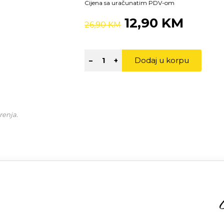
Cijena sa uračunatim PDV-om
12,90 KM
26,90 KM
Dodaj u korpu
–
+
renja.