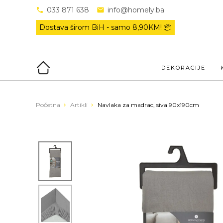
033 871 638
info@homely.ba
Dostava širom BiH - samo
8,90KM! 📦
DEKORACIJE
Početna
Artikli
Navlaka za madrac, siva 90x190cm