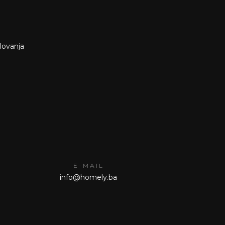
slovanja
E-MAIL
info@homely.ba