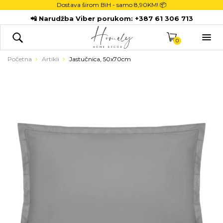
Dostava širom BiH - samo
8,90KM! 📦
POČETNA
📲 Narudžba Viber porukom:
+387 61 306 713
DEKORACIJE

KUHINJA
0
TEKSTIL
Početna
Artikli
Jastučnica, 50x70cm
DJECA
KUPATILO
ODLAGANJE
NOVI PROIZVODI