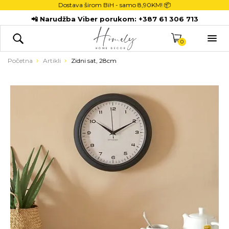
Dostava širom BiH - samo
8,90KM! 📦
POČETNA
📲 Narudžba Viber porukom:
+387 61 306 713
DEKORACIJE

KUHINJA
0
TEKSTIL
Početna
Artikli
Zidni sat, 28cm
DJECA
KUPATILO
ODLAGANJE
NOVI PROIZVODI