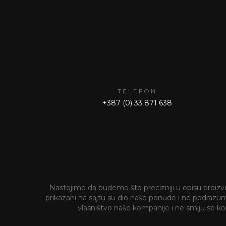
TELEFON
+387 (0) 33 871 638
Nastojimo da budemo što precizniji u opisu proizvod
prikazani na sajtu su dio naše ponude i ne podrazumije
vlasništvo naše kompanije i ne smiju se kopi