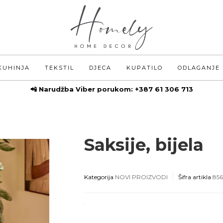
KUHINJA
TEKSTIL
DJECA
KUPATILO
ODLAGANJE
📲 Narudžba Viber porukom:
+387 61 306 713
Saksije, bijela
Kategorija
NOVI PROIZVODI
Šifra artikla
856