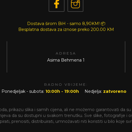
Dostava širom BiH - samo 8,90KM! 📦
Besplatna dostava za iznose preko
200.00 KM
ADRESA
Asima Behmena 1
RADNO VRIJEME:
Ponedjeljak - subota:
10:00h - 19:00h
Nedjelja:
zatvoreno
a, prikazu slika i samih cijena, ali ne možemo garantovati da su 
va da su dostupni u svakom trenutku. Sve slike, fotografije i ostal
rati, prenositi, distribuirati, umnožavati niti koristiti u bilo koje