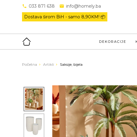
033 871 638
info@homely.ba
Dostava širom BiH - samo
8,90KM! 📦
DEKORACIJE
Početna
Artikli
Saksije, bijela