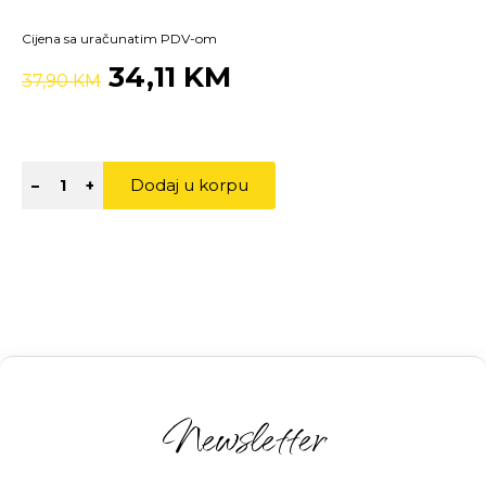
Cijena sa uračunatim PDV-om
34,11 KM
37,90 KM
Dodaj u korpu
–
+
Newsletter