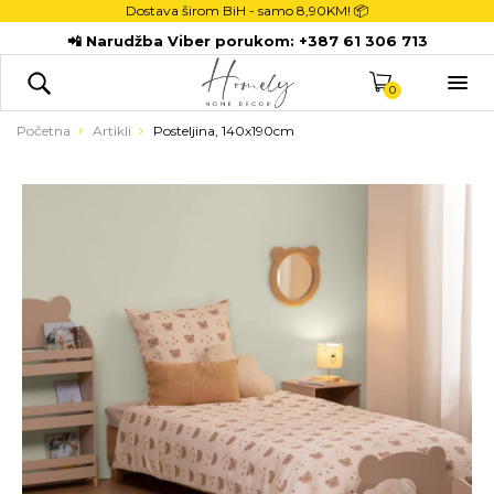
Dostava širom BiH - samo
8,90KM! 📦
POČETNA
📲 Narudžba Viber porukom:
+387 61 306 713
DEKORACIJE

KUHINJA
0
TEKSTIL
Početna
Artikli
Posteljina, 140x190cm
DJECA
KUPATILO
ODLAGANJE
NOVI PROIZVODI