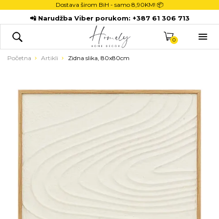
Dostava širom BiH - samo
8,90KM! 📦
POČETNA
📲 Narudžba Viber porukom:
+387 61 306 713
DEKORACIJE

KUHINJA
0
TEKSTIL
Početna
Artikli
Zidna slika, 80x80cm
DJECA
KUPATILO
ODLAGANJE
NOVI PROIZVODI