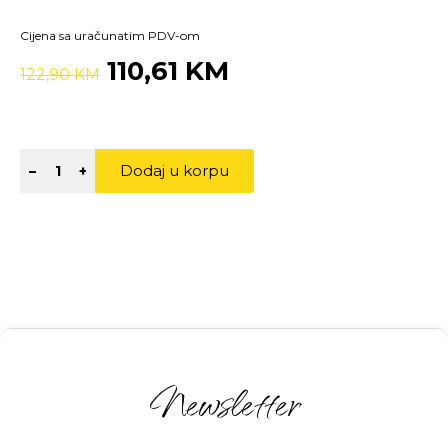
Cijena sa uračunatim PDV-om
110,61 KM
122,90 KM
Dodaj u korpu
–
+
Newsletter