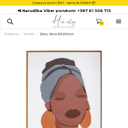
Dostava širom BiH - samo
8,90KM! 📦
POČETNA
📲 Narudžba Viber porukom:
+387 61 306 713
DEKORACIJE

KUHINJA
0
TEKSTIL
Početna
Artikli
Slika, žena 60x90cm
DJECA
KUPATILO
ODLAGANJE
NOVI PROIZVODI