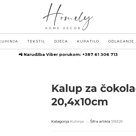
KUHINJA
TEKSTIL
DJECA
KUPATILO
ODLAGANJE
📲 Narudžba Viber porukom:
+387 61 306 713
Kalup za čokola
20,4x10cm
Kategorija
Kuhinja
Šifra artikla
S16329