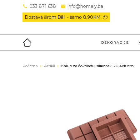
033 871 638
info@homely.ba
Dostava širom BiH - samo
8,90KM! 📦
DEKORACIJE
Početna
Artikli
Kalup za čokoladu, silikonski 20,4x10cm