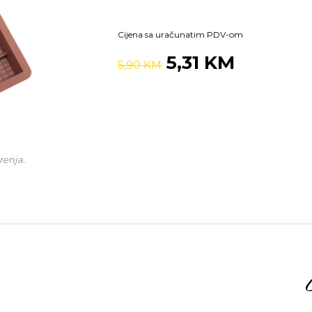
Cijena sa uračunatim PDV-om
5,31 KM
5,90 KM
renja.