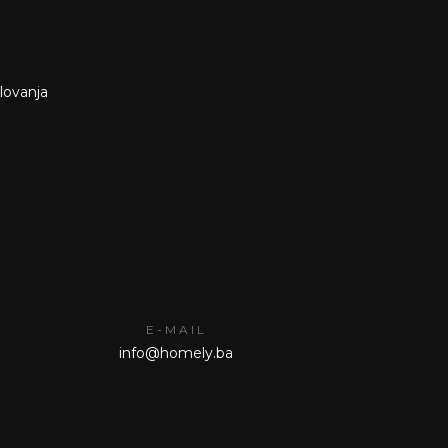
slovanja
E-MAIL
info@homely.ba